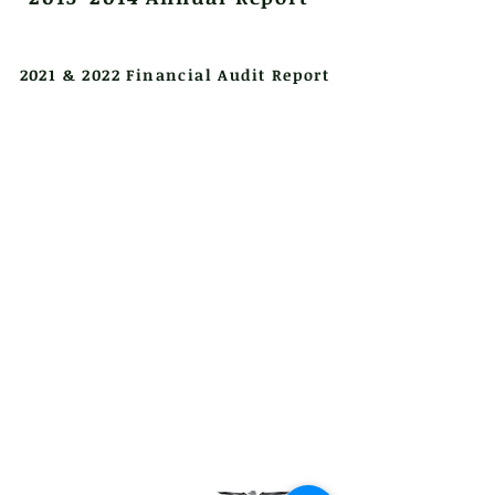
2021 & 2022 Financial Audit Report
Enrollment Help
FAQ
Uniform Policy
School Leadership
Board of Trustees
Parent Teacher Organization
Testimonials
Careers
Contact Us
Green Tech Charter School