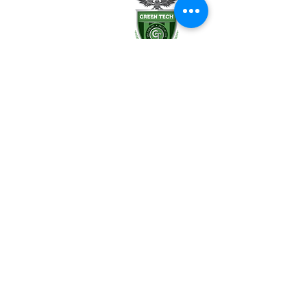
99 Slingerland St.
Albany, NY 12202
(518) 694-3400
(518) 694-3401 fax
frontdesk@greentechhigh.org
Student Handbook
Building Safety Plan
Distraction-Free School Policy
Rights Under FERPA
Employee Handbook
Emergency Remote Instruction Plan
Reports & Transparency