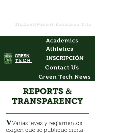
Student/Parent Resource Site
Academics
Athletics
GREEN
INSCRIPCIÓN
TECH
Contact Us
Green Tech News
V
Varias leyes y reglamentos
exigen que se publique cierta